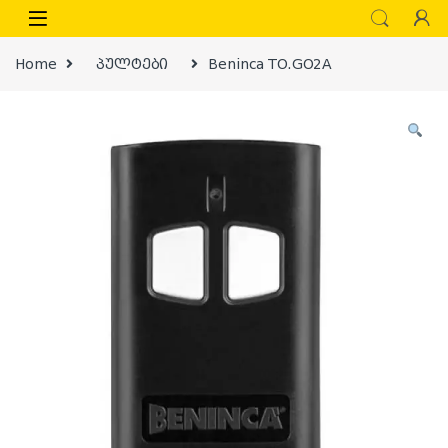
Skip to navigation
Skip to content
Home
პულტები
Beninca TO.GO2A