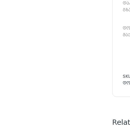
და
გზ
დო
მა
SK
დო
Rela